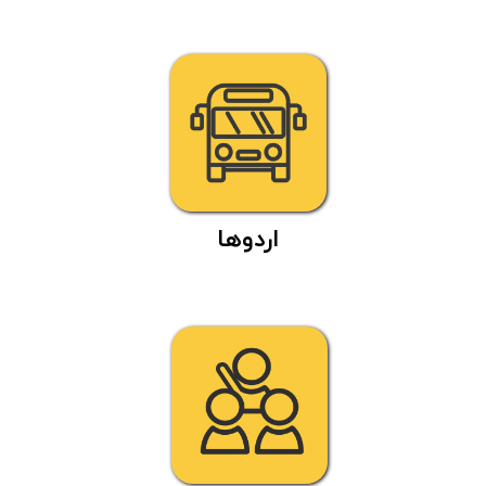
اردوها