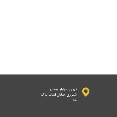
تهران، خیابان وصال
شیرازی خیابان ایتالیا پلاک
58